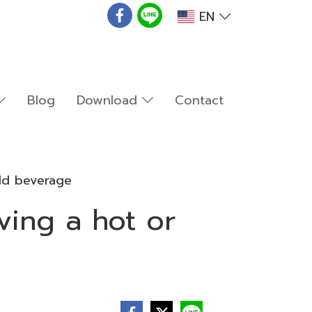
EN
Blog
Download
Contact
old beverage
ving a hot or