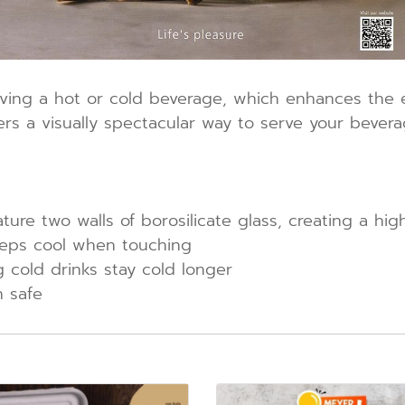
erving a hot or cold beverage, which enhances the 
ers a visually spectacular way to serve your bevera
re two walls of borosilicate glass, creating a highl
eeps cool when touching
 cold drinks stay cold longer
n safe