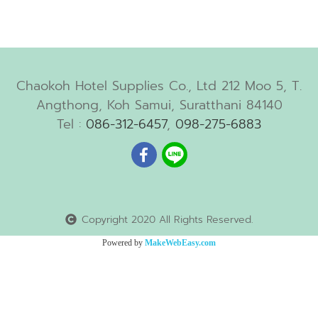
Chaokoh Hotel Supplies Co., Ltd 212 Moo 5, T.
Angthong, Koh Samui, Suratthani 84140
Tel :
086-312-6457
,
098-275-6883
Copyright 2020 All Rights Reserved.
Powered by
MakeWebEasy.com