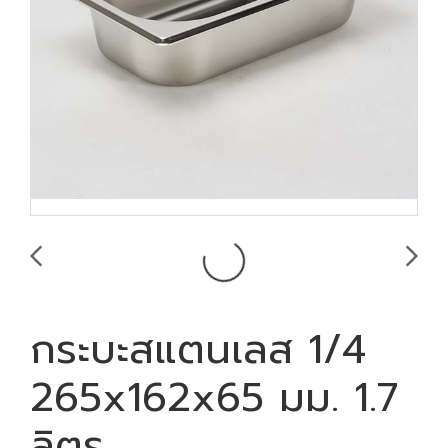
กระบะสแตนเลส 1/4
265x162x65 มม. 1.7
ลิตร