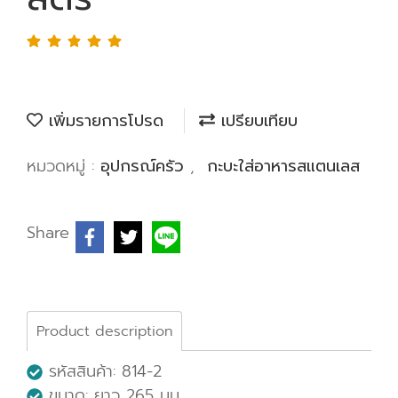
เพิ่มรายการโปรด
เปรียบเทียบ
หมวดหมู่ :
อุปกรณ์ครัว
,
กะบะใส่อาหารสแตนเลส
Share
Product description
รหัสสินค้า: 814-2
ขนาด: ยาว 265 มม.