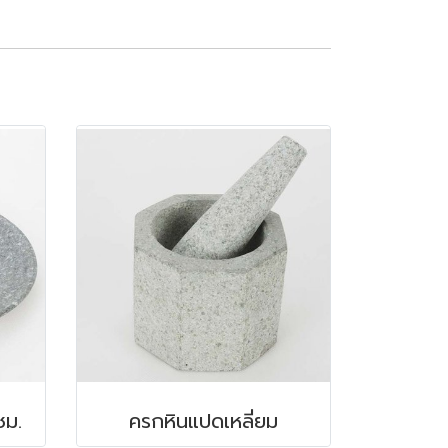
ซม.
ครกหินแปดเหลี่ยม