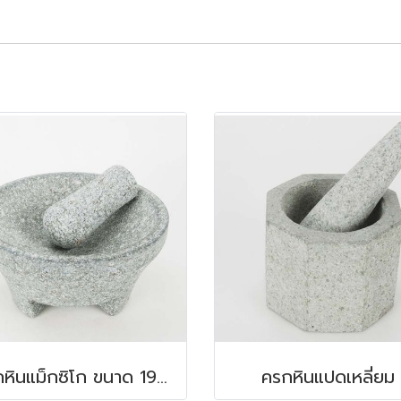
ครกหินแม็กซิโก ขนาด 19x10 ซม.
ครกหินแปดเหลี่ยม