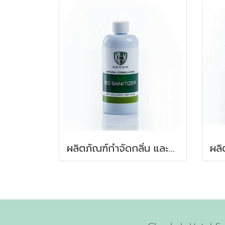
ผลิตภัณฑ์กำจัดกลิ่น และสลายกากสิ่งปฎิกูลในบ่อเกรอะ 250 มล.