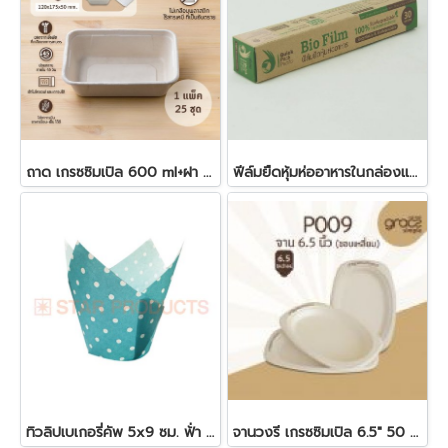
ถาด เกรซซิมเปิล 600 ml+ฝา antifog 25 ชิ้น/แพ็ค
ฟีล์มยืดหุ้มห่ออาหารในกล่องแบบย่อย 30 ซม. x 30 ม. x 10 ไมครอน
ทิวลิปเบเกอรี่คัพ 5x9 ซม. ฟ้่า 25 ชิ้น
จานวงรี เกรซซิมเปิล 6.5" 50 ชิ้น/แพ็ค P009