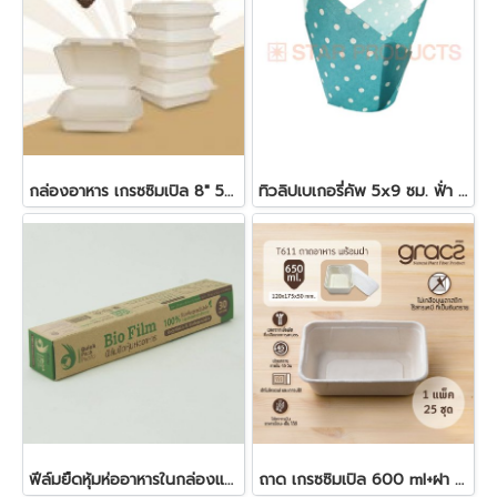
กล่องอาหาร เกรซซิมเปิล 8" 50 ชิ้น/แพ็ค 1000 มล. B024
ทิวลิปเบเกอรี่คัพ 5x9 ซม. ฟ้่า 25 ชิ้น
ฟีล์มยืดหุ้มห่ออาหารในกล่องแบบย่อย 30 ซม. x 30 ม. x 10 ไมครอน
ถาด เกรซซิมเปิล 600 ml+ฝา antifog 25 ชิ้น/แพ็ค