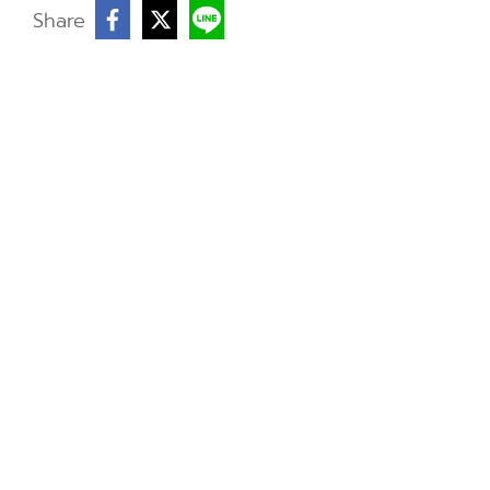
บ
Share