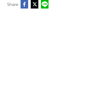
บ
Share