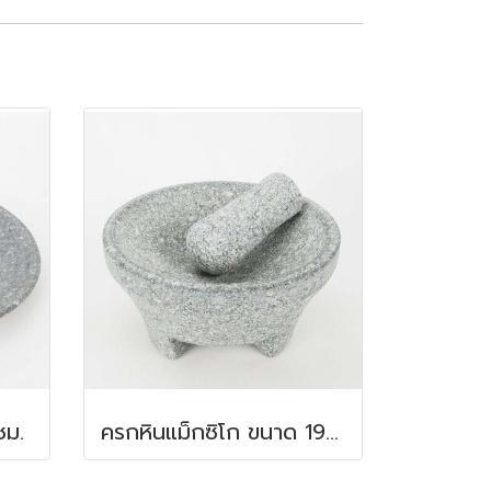
ซม.
ครกหินแม็กซิโก ขนาด 19x10 ซม.