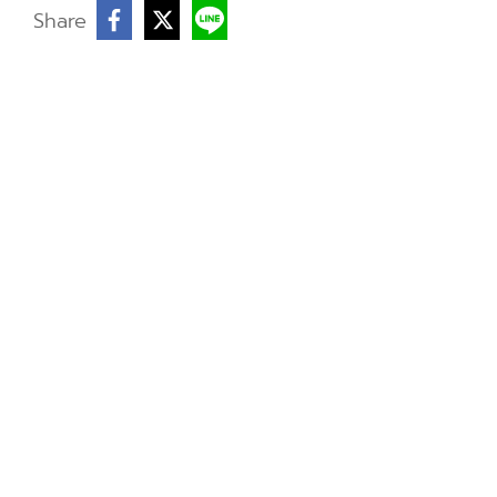
บ
Share