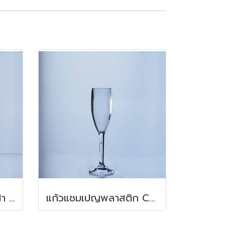
ขวดใส่เครื่องดื่มพร้อมฝา 0.6 ลิตร
แก้วแชมเปญพลาสติก Copolyester 155 มล.