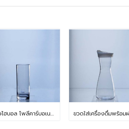
แก้วไฮบอล โพลีคาร์บอเนต 350 มล.