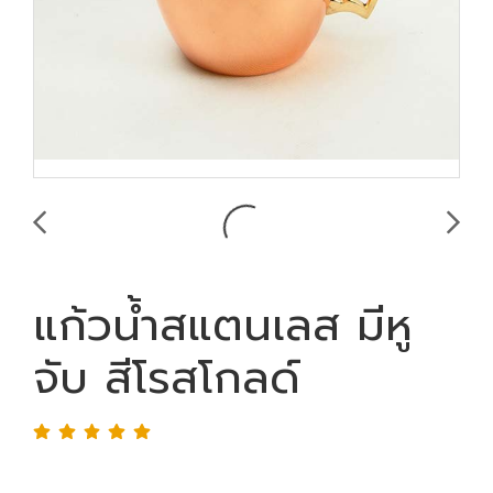
แก้วน้ำสแตนเลส มีหู
จับ สีโรสโกลด์