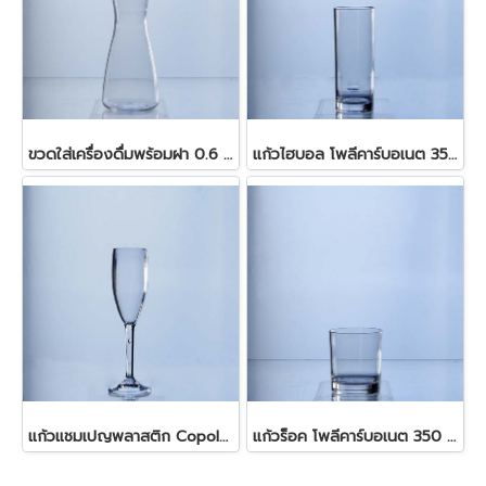
ขวดใส่เครื่องดื่มพร้อมฝา 0.6 ลิตร
แก้วไฮบอล โพลีคาร์บอเนต 350 มล.
แก้วแชมเปญพลาสติก Copolyester 155 มล.
แก้วร็อค โพลีคาร์บอเนต 350 มล.