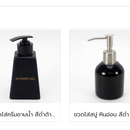
ขวดใส่ครีมอาบน้ำ สีดำด้าน 150 ml. 6.2x6.2x8.5 ซม.