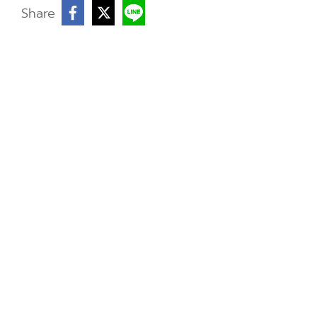
บ
Share