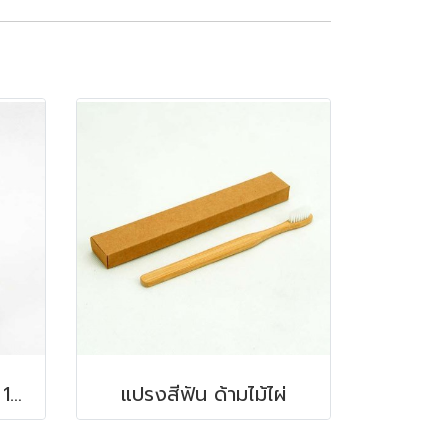
ขวดใส่สบู่ หินอ่อน สีดำ 100 มล.ขนาด 6.5x7.5 ซม.
แปรงสีฟัน ด้ามไม้ไผ่