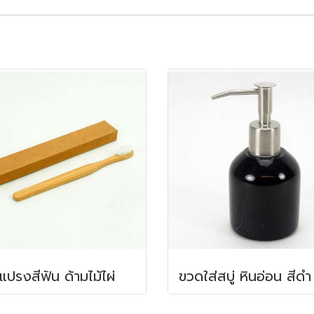
แปรงสีฟัน ด้ามไม้ไผ่