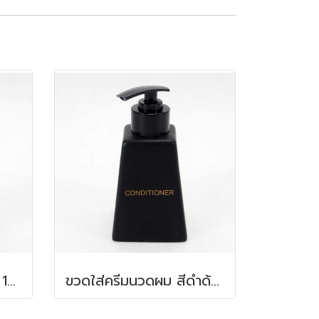
ขวดใส่สบู่ หินอ่อน สีดำ 100 มล.ขนาด 6.5x7.5 ซม.
ขวดใส่ครีมนวดผม สีดำด้าน 150 ml. 6.2x6.2x8.5 ซม.