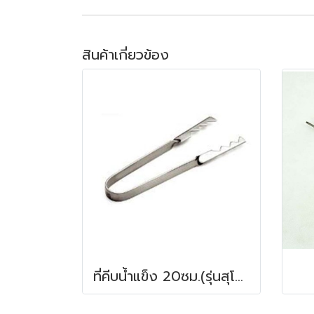
สินค้าเกี่ยวข้อง
ที่คีบน้ำแข็ง 20ซม.(รุ่นสุโขทัย)