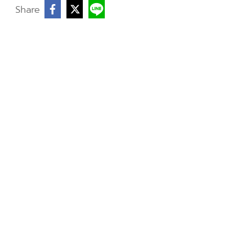
บ
Share