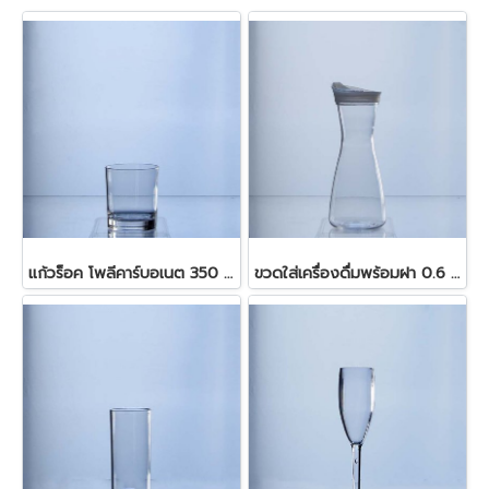
แก้วร็อค โพลีคาร์บอเนต 350 มล.
ขวดใส่เครื่องดื่มพร้อมฝา 0.6 ลิตร