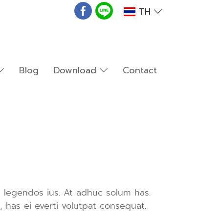
TH
Blog
Download
Contact
s legendos ius. At adhuc solum has.
 has ei everti volutpat consequat.